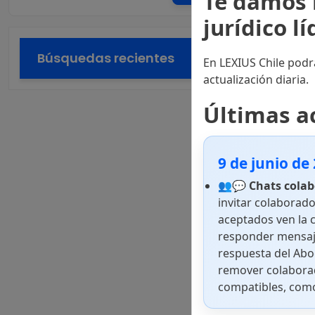
Te damos 
jurídico l
Búsquedas recientes
En LEXIUS Chile podr
actualización diaria.
Últimas a
9 de junio de
👥💬
Chats colab
invitar colaborado
aceptados ven la 
responder mensaj
respuesta del Abo
remover colaborad
compatibles, como 