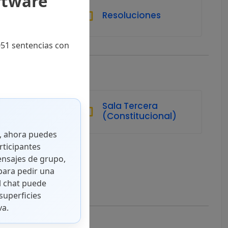
ftware
Resoluciones
051 sentencias con
unda
Sala Tercera
(Constitucional)
o, ahora puedes
rticipantes
ensajes de grupo,
Verano
ara pedir una
l chat puede
superficies
va.