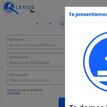
Te presentamos 
Búsqueda
Fecha desde
Fecha hasta
Sentencias
a analizar:
4933051
Buscar