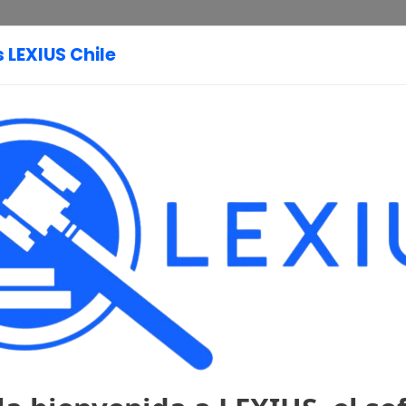
LEXIUS Chile
Página Principal
Legislación
Constitución
Tratados
Política
Internaci
1980