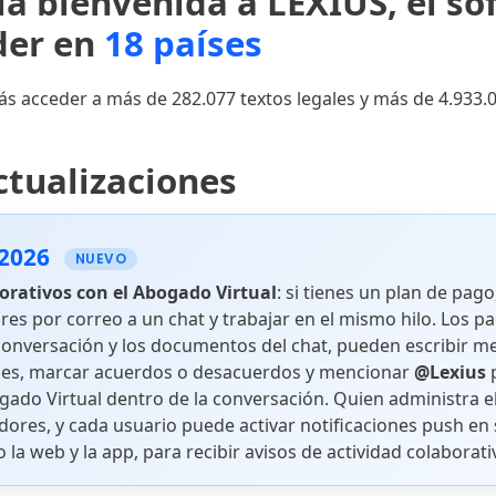
la bienvenida a LEXIUS, el so
Leyes
Decretos
íder en
18 países
ás acceder a más de 282.077 textos legales y más de 4.933.
Jurisprudencia
ctualizaciones
Sala Seg
Sala Primera (Civil)
(Penal)
 2026
NUEVO
orativos con el Abogado Virtual
: si tienes un plan de pag
res por correo a un chat y trabajar en el mismo hilo. Los pa
conversación y los documentos del chat, pueden escribir m
Sala Cuarta (Mixta)
Sala de 
es, marcar acuerdos o desacuerdos y mencionar
@Lexius
p
gado Virtual dentro de la conversación. Quien administra e
ores, y cada usuario puede activar notificaciones push en 
la web y la app, para recibir avisos de actividad colaborati
Tribunal Constitucional